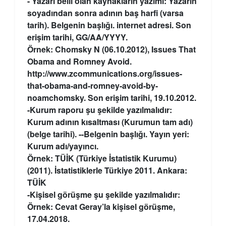
- Yazarı belli olan kaynakların yazımı: Yazarın
soyadından sonra adının baş harfi (varsa
tarih). Belgenin başlığı. internet adresi. Son
erişim tarihi, GG/AA/YYYY.
Örnek: Chomsky N (06.10.2012), Issues That
Obama and Romney Avoid.
http://www.zcommunications.org/issues-
that-obama-and-romney-avoid-by-
noamchomsky. Son erişim tarihi, 19.10.2012.
-Kurum raporu şu şekilde yazılmalıdır:
Kurum adının kısaltması (Kurumun tam adı)
(belge tarihi). --Belgenin başlığı. Yayın yeri:
Kurum adı/yayıncı.
Örnek: TÜİK (Türkiye İstatistik Kurumu)
(2011). İstatistiklerle Türkiye 2011. Ankara:
TÜİK
-Kişisel görüşme şu şekilde yazılmalıdır:
Örnek: Cevat Geray’la kişisel görüşme,
17.04.2018.