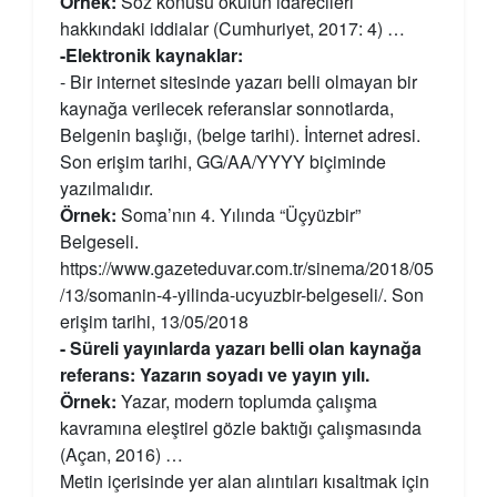
Örnek:
Söz konusu okulun idarecileri
hakkındaki iddialar (Cumhuriyet, 2017: 4) …
-Elektronik kaynaklar:
- Bir internet sitesinde yazarı belli olmayan bir
kaynağa verilecek referanslar sonnotlarda,
Belgenin başlığı, (belge tarihi). İnternet adresi.
Son erişim tarihi, GG/AA/YYYY biçiminde
yazılmalıdır.
Örnek:
Soma’nın 4. Yılında “Üçyüzbir”
Belgeseli.
https://www.gazeteduvar.com.tr/sinema/2018/05
/13/somanin-4-yilinda-ucyuzbir-belgeseli/. Son
erişim tarihi, 13/05/2018
- Süreli yayınlarda yazarı belli olan kaynağa
referans: Yazarın soyadı ve yayın yılı.
Örnek:
Yazar, modern toplumda çalışma
kavramına eleştirel gözle baktığı çalışmasında
(Açan, 2016) …
Metin içerisinde yer alan alıntıları kısaltmak için