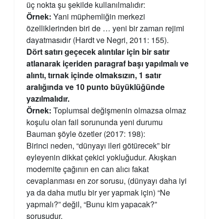
üç nokta şu şekilde kullanılmalıdır:
Örnek:
Yani müphemliğin merkezi
özelliklerinden biri de … yeni bir zaman rejimi
dayatmasıdır (Hardt ve Negri, 2011: 155).
Dört satırı geçecek alıntılar için bir satır
atlanarak içeriden paragraf başı yapılmalı ve
alıntı, tırnak içinde olmaksızın, 1 satır
aralığında ve 10 punto büyüklüğünde
yazılmalıdır.
Örnek:
Toplumsal değişmenin olmazsa olmaz
koşulu olan fail sorununda yeni durumu
Bauman şöyle özetler (2017: 198):
Birinci neden, “dünyayı ileri götürecek” bir
eyleyenin dikkat çekici yokluğudur. Akışkan
modernite çağının en can alıcı fakat
cevaplanması en zor sorusu, (dünyayı daha iyi
ya da daha mutlu bir yer yapmak için) “Ne
yapmalı?” değil, “Bunu kim yapacak?”
sorusudur.