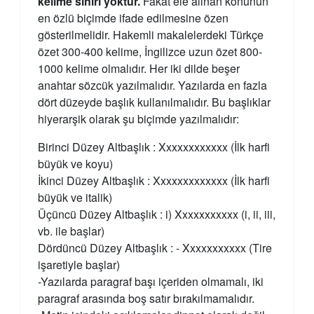
kelime sınırı yoktur.
Fakat ele alınan konunun
en özlü biçimde ifade edilmesine özen
gösterilmelidir. Hakemli makalelerdeki Türkçe
özet 300-400 kelime, İngilizce uzun özet 800-
1000 kelime olmalıdır. Her iki dilde beşer
anahtar sözcük yazılmalıdır. Yazılarda en fazla
dört düzeyde başlık kullanılmalıdır. Bu başlıklar
hiyerarşik olarak şu biçimde yazılmalıdır:
Birinci Düzey Altbaşlık : Xxxxxxxxxxxx (İlk harfi
büyük ve koyu)
İkinci Düzey Altbaşlık : Xxxxxxxxxxxxx (İlk harfi
büyük ve italik)
Üçüncü Düzey Altbaşlık : i) Xxxxxxxxxxx (i, ii, iii,
vb. ile başlar)
Dördüncü Düzey Altbaşlık : - Xxxxxxxxxxx (Tire
işaretiyle başlar)
-Yazılarda paragraf başı içeriden olmamalı, iki
paragraf arasında boş satır bırakılmamalıdır.