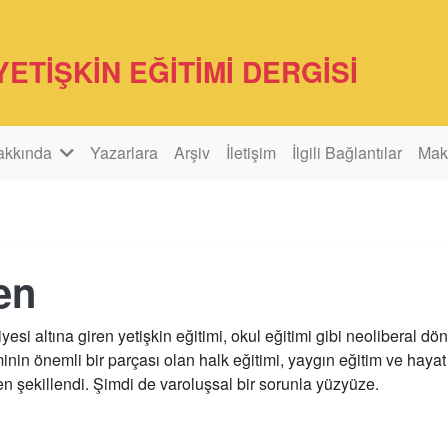
YETİŞKİN EĞİTİMİ DERGİSİ
akkında
Yazarlara
Arşiv
İletişim
İlgili Bağlantılar
Mak
en
 altına giren yetişkin eğitimi, okul eğitimi gibi neoliberal dö
inin önemli bir parçası olan halk eğitimi, yaygın eğitim ve haya
en şekillendi. Şimdi de varoluşsal bir sorunla yüzyüze.