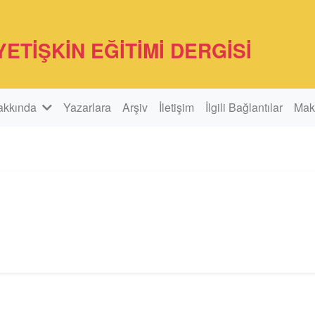
YETİŞKİN EĞİTİMİ DERGİSİ
akkında
Yazarlara
Arşiv
İletişim
İlgili Bağlantılar
Mak