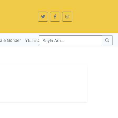
ale Gönder
YETED